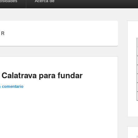
iosidades
Acerca de
AR
e Calatrava para fundar
n comentario