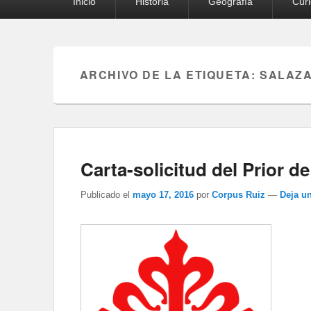
Inicio
Historia
Geografía
Cur
principal
ARCHIVO DE LA ETIQUETA:
SALAZ
Carta-solicitud del Prior d
Publicado el
mayo 17, 2016
por
Corpus Ruiz
—
Deja u