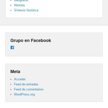
Geografía
Historia
Síntesis histórica
Grupo en Facebook
Ver
perfil
de
groups/487824458431877/learning_content
en
Facebook
Meta
Acceder
Feed de entradas
Feed de comentarios
WordPress.org