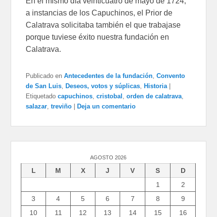
En el mismo día veinticuatro de mayo de 1724,
a instancias de los Capuchinos, el Prior de
Calatrava solicitaba también el que trabajase
porque tuviese éxito nuestra fundación en
Calatrava.
Publicado en
Antecedentes de la fundación
,
Convento
de San Luis
,
Deseos, votos y súplicas
,
Historia
|
Etiquetado
capuchinos
,
cristobal
,
orden de calatrava
,
salazar
,
treviño
|
Deja un comentario
AGOSTO 2026
L
M
X
J
V
S
D
1
2
3
4
5
6
7
8
9
10
11
12
13
14
15
16