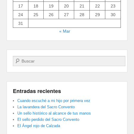
17
18
19
20
21
22
23
24
25
26
27
28
29
30
31
« Mar
Buscar
Entradas recientes
Cuando escuché a mi hijo por primera vez
La lavandera del Sacro Convento
Un sello histórico al alcance de tus manos
El sello perdido del Sacro Convento
El Ángel rojo de Calzada