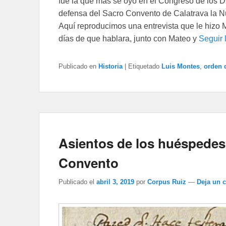
fue la que más se oyó en el Congreso de los 
defensa del Sacro Convento de Calatrava la 
Aquí reproducimos una entrevista que le hizo
días de que hablara, junto con Mateo y
Seguir
Publicado en
Historia
|
Etiquetado
Luis Montes
,
orden 
Asientos de los huéspedes 
Convento
Publicado el
abril 3, 2019
por
Corpus Ruiz
—
Deja un 