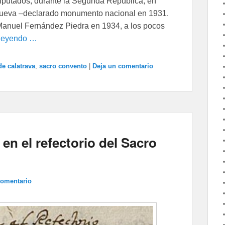
Diputados, durante la Segunda República, en
Nueva –declarado monumento nacional en 1931.
 Manuel Fernández Piedra en 1934, a los pocos
 leyendo …
de calatrava
,
sacro convento
|
Deja un comentario
en el refectorio del Sacro
comentario