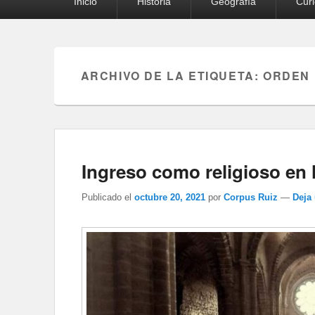
Inicio
Historia
Geografía
Cur
principal
ARCHIVO DE LA ETIQUETA:
ORDEN 
Ingreso como religioso en 
Publicado el
octubre 20, 2021
por
Corpus Ruiz
—
Deja