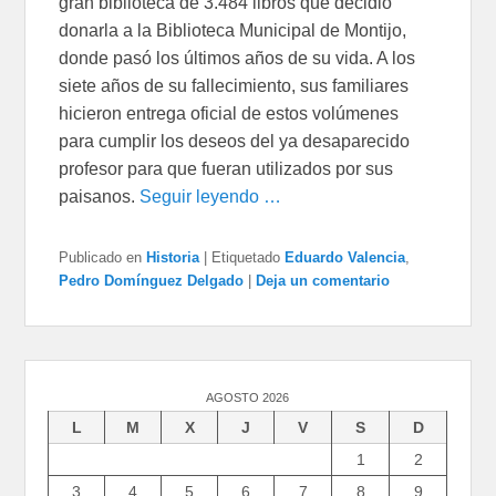
gran biblioteca de 3.484 libros que decidió
donarla a la Biblioteca Municipal de Montijo,
donde pasó los últimos años de su vida. A los
siete años de su fallecimiento, sus familiares
hicieron entrega oficial de estos volúmenes
para cumplir los deseos del ya desaparecido
profesor para que fueran utilizados por sus
paisanos.
Seguir leyendo …
Publicado en
Historia
|
Etiquetado
Eduardo Valencia
,
Pedro Domínguez Delgado
|
Deja un comentario
AGOSTO 2026
L
M
X
J
V
S
D
1
2
3
4
5
6
7
8
9