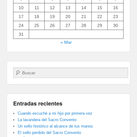
10
11
12
13
14
15
16
17
18
19
20
21
22
23
24
25
26
27
28
29
30
31
« Mar
Buscar
Entradas recientes
Cuando escuché a mi hijo por primera vez
La lavandera del Sacro Convento
Un sello histórico al alcance de tus manos
El sello perdido del Sacro Convento