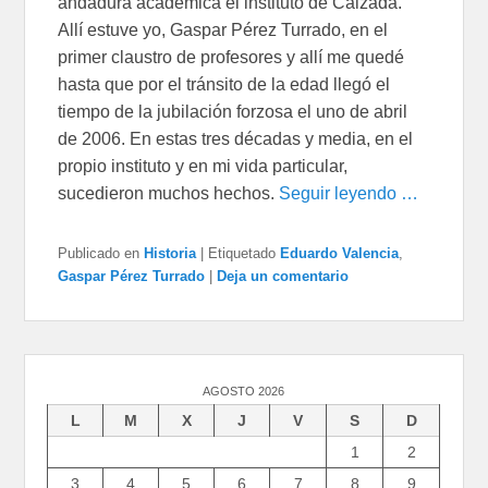
andadura académica el instituto de Calzada.
Allí estuve yo, Gaspar Pérez Turrado, en el
primer claustro de profesores y allí me quedé
hasta que por el tránsito de la edad llegó el
tiempo de la jubilación forzosa el uno de abril
de 2006. En estas tres décadas y media, en el
propio instituto y en mi vida particular,
sucedieron muchos hechos.
Seguir leyendo …
Publicado en
Historia
|
Etiquetado
Eduardo Valencia
,
Gaspar Pérez Turrado
|
Deja un comentario
AGOSTO 2026
L
M
X
J
V
S
D
1
2
3
4
5
6
7
8
9