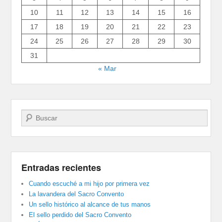
10
11
12
13
14
15
16
17
18
19
20
21
22
23
24
25
26
27
28
29
30
31
« Mar
Buscar
Entradas recientes
Cuando escuché a mi hijo por primera vez
La lavandera del Sacro Convento
Un sello histórico al alcance de tus manos
El sello perdido del Sacro Convento