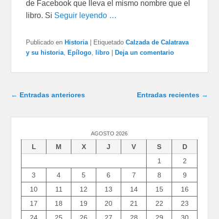
de Facebook que lleva el mismo nombre que el
libro. Si
Seguir leyendo …
Publicado en
Historia
|
Etiquetado
Calzada de Calatrava
y su historia
,
Epílogo
,
libro
|
Deja un comentario
Navegación de entradas
←
Entradas anteriores
Entradas recientes
→
AGOSTO 2026
L
M
X
J
V
S
D
1
2
3
4
5
6
7
8
9
10
11
12
13
14
15
16
17
18
19
20
21
22
23
24
25
26
27
28
29
30