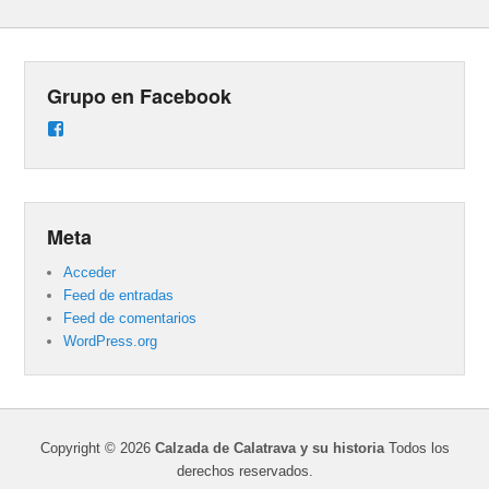
Grupo en Facebook
Ver
perfil
de
groups/487824458431877/learning_content
en
Facebook
Meta
Acceder
Feed de entradas
Feed de comentarios
WordPress.org
Copyright © 2026
Calzada de Calatrava y su historia
Todos los
derechos reservados.