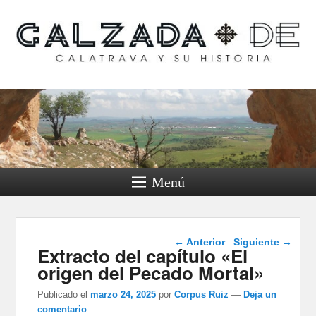
Calzada de Calatrava y
su historia
Menú
Navegación de
←
Anterior
Siguiente
→
Extracto del capítulo «El
entradas
origen del Pecado Mortal»
Publicado el
marzo 24, 2025
por
Corpus Ruiz
—
Deja un
comentario