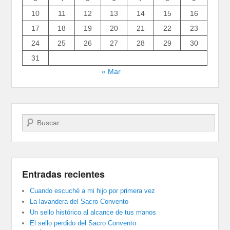
10
11
12
13
14
15
16
17
18
19
20
21
22
23
24
25
26
27
28
29
30
31
« Mar
Buscar
Entradas recientes
Cuando escuché a mi hijo por primera vez
La lavandera del Sacro Convento
Un sello histórico al alcance de tus manos
El sello perdido del Sacro Convento