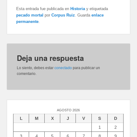
Esta entrada fue publicada en
Historia
y etiquetada
pecado mortal
por
Corpus Ruiz
. Guarda
enlace
permanente
.
Deja una respuesta
Lo siento, debes estar
conectado
para publicar un
comentario.
AGOSTO 2026
L
M
X
J
V
S
D
1
2
3
4
5
6
7
8
9