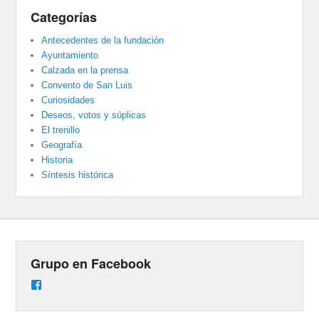
Categorías
Antecedentes de la fundación
Ayuntamiento
Calzada en la prensa
Convento de San Luis
Curiosidades
Deseos, votos y súplicas
El trenillo
Geografía
Historia
Síntesis histórica
Grupo en Facebook
Ver
perfil
de
groups/487824458431877/learning_content