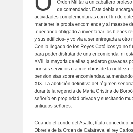
U
Orden Militar a un caballero profeso 
de comendador. Éste debía encargars
actividades complementarias con el fin de obt
mantener la propia encomienda y al maestre de
-quedando obligado a inventariar los bienes re
y sus edificios- y volvía a ser entregada a ot
Con la llegada de los Reyes Católicos ya no fu
para poder disfrutar de una encomienda, ni estar
XVII, la mayoría de ellas quedaron gravadas p
por sus servicios o a miembros de la nobleza, s
pensionistas sobre encomiendas, aumentando s
XIX. La abolición definitiva del régimen señori
durante la regencia de María Cristina de Borbón
señorío en propiedad privada y suscitando much
antiguos señores.
Cuando el conde del Asalto, título concedido po
Obrería de la Orden de Calatrava, el rey Carlos