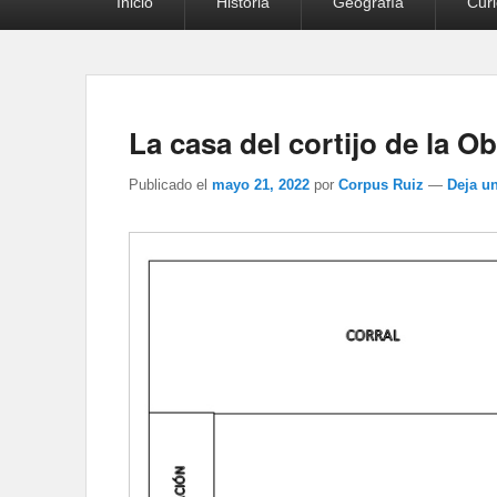
Inicio
Historia
Geografía
Cur
principal
La casa del cortijo de la O
Publicado el
mayo 21, 2022
por
Corpus Ruiz
—
Deja u