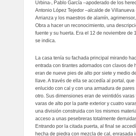
Urbina-, Pablo García –apoderado de los hered
Antonio López Tejedor –alcalde de Villanueva
Arrianza y los maestros de alamín, agrimensor, c
Obra a hacer un reconocimiento, una descripci
fuente y su huerta. Era el 12 de noviembre de 
se indica.
La casa tenía su fachada principal mirando hac
entrada con tirantes adornados con clavos de
eran de nueve pies de alto por siete y medio d
llave. A través de ella se accedía al portal, q
enlucido con cal y con una armadura de pares 
otro. Sus dimensiones eran de veintidós varas 
varas de alto por la parte exterior y cuatro vara
una división construida con los mismos materia
acceso a unas pesebreras totalmente derruidas
Entrando por la citada puerta, al final se acc
hecha de piedra con mezcla de cal, enrasada i