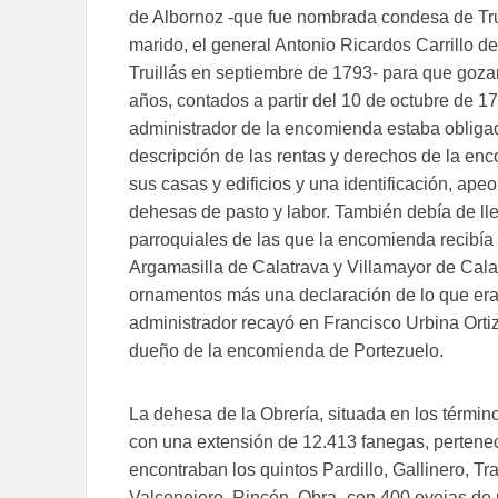
de Albornoz -que fue nombrada condesa de Trui
marido, el general Antonio Ricardos Carrillo de
Truillás en septiembre de 1793- para que gozara
años, contados a partir del 10 de octubre de 1
administrador de la encomienda estaba obliga
descripción de las rentas y derechos de la en
sus casas y edificios y una identificación, ape
dehesas de pasto y labor. También debía de lle
parroquiales de las que la encomienda recibía
Argamasilla de Calatrava y Villamayor de Cala
ornamentos más una declaración de lo que era ne
administrador recayó en Francisco Urbina Ortiz
dueño de la encomienda de Portezuelo.
La dehesa de la Obrería, situada en los términ
con una extensión de 12.413 fanegas, pertenec
encontraban los quintos Pardillo, Gallinero, T
Valconejero, Rincón, Obra -con 400 ovejas de p