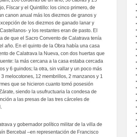
 Físcar y el Quintillo: los cinco primero, de
 un canon anual más los diezmos de granos y
 excepción de los diezmos de ganado lanar y
astellanos- y los restantes eran de pasto. El
rga de que el Sacro Convento de Calatrava tenía
 el año. En el quinto de la Obra había una casa
ento de Calatrava la Nueva, con dos huertas que
uente: la más cercana a la casa estaba cercada
s y 6 guindos; la otra, sin vallar y un poco más
s, 3 melocotones, 12 membrillos, 2 manzanos y 1
ormes que se hicieron cuanto tomó posesión
árate, siendo la usufructuaria la condesa de
ención a las presas de las tres cárceles de
.
ava y gobernador político militar de la villa de
quín Bercebal –en representación de Francisco