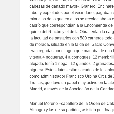
cabezas de ganado mayor-, Granero, Encinarejo,
labor y explotados por el vecindario, pagaban
minucias de lo que en ellos se recolectaba -a
cabrío que correspondían a la Encomienda de C
quinto del Rincón y el de la Obra tenían la ca
la facultad de pastarlos con 580 carneros todo
de morada, situada en la falda del Sacro Conv
eran regadas por el agua que manaba de una f
y tenía 4 nogueras, 4 alcornoques, 12 membrillo
alejada, tenía 1 nogal, 12 guindos, 2 granado
higuera. Estos datos están sacados de los inf
como administrador Francisco Urbina Ortiz de Z
Truillas, que tuvo un papel muy activo en la at
Madrid, a través de la Asociación de la Caridad
Manuel Moreno –caballero de la Orden de Calatr
Almagro y las de su partido-, asistido por Joa