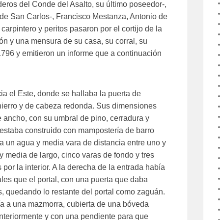
eros del Conde del Asalto, su último poseedor-,
 de San Carlos-, Francisco Mestanza, Antonio de
arpintero y peritos pasaron por el cortijo de la
ón y una mensura de su casa, su corral, su
1796 y emitieron un informe que a continuación
ia el Este, donde se hallaba la puerta de
 hierro y de cabeza redonda. Sus dimensiones
e ancho, con su umbral de pino, cerradura y
ue estaba construido con mampostería de barro
a un agua y media vara de distancia entre uno y
y media de largo, cinco varas de fondo y tres
s por la interior. A la derecha de la entrada había
les que el portal, con una puerta que daba
, quedando lo restante del portal como zaguán.
edía a una mazmorra, cubierta de una bóveda
nteriormente y con una pendiente para que