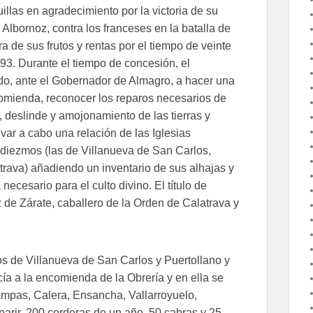
llas en agradecimiento por la victoria de su
 Albornoz, contra los franceses en la batalla de
 de sus frutos y rentas por el tiempo de veinte
793. Durante el tiempo de concesión, el
do, ante el Gobernador de Almagro, a hacer una
comienda, reconocer los reparos necesarios de
o, deslinde y amojonamiento de las tierras y
var a cabo una relación de las Iglesias
 diezmos (las de Villanueva de San Carlos,
trava) añadiendo un inventario de sus alhajas y
cesario para el culto divino. El título de
 de Zárate, caballero de la Orden de Calatrava y
os de Villanueva de San Carlos y Puertollano y
ía a la encomienda de la Obrería y en ella se
rampas, Calera, Ensancha, Vallarroyuelo,
arir, 200 corderas de un año, 50 cabras y 25