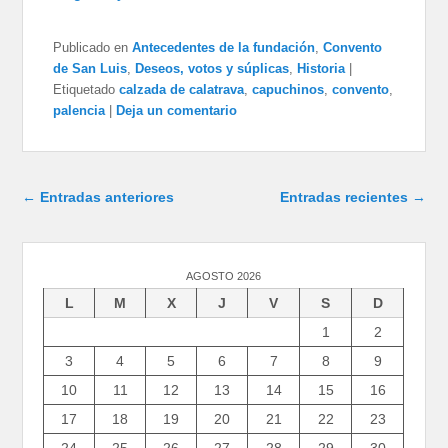
Publicado en
Antecedentes de la fundación
,
Convento
de San Luis
,
Deseos, votos y súplicas
,
Historia
|
Etiquetado
calzada de calatrava
,
capuchinos
,
convento
,
palencia
|
Deja un comentario
Navegación de entradas
←
Entradas anteriores
Entradas recientes
→
AGOSTO 2026
L
M
X
J
V
S
D
1
2
3
4
5
6
7
8
9
10
11
12
13
14
15
16
17
18
19
20
21
22
23