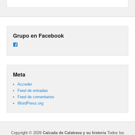
Grupo en Facebook
Ver
perfil
de
groups/487824458431877/learning_content
en
Facebook
Meta
Acceder
Feed de entradas
Feed de comentarios
WordPress.org
Copyright © 2026
Calzada de Calatrava y su historia
Todos los