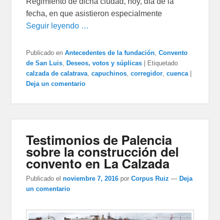
Regimiento de dicha ciudad, hoy, día de la
fecha, en que asistieron especialmente
Seguir leyendo …
Publicado en
Antecedentes de la fundación
,
Convento
de San Luis
,
Deseos, votos y súplicas
|
Etiquetado
calzada de calatrava
,
capuchinos
,
corregidor
,
cuenca
|
Deja un comentario
Testimonios de Palencia
sobre la construcción del
convento en La Calzada
Publicado el
noviembre 7, 2016
por
Corpus Ruiz
—
Deja
un comentario