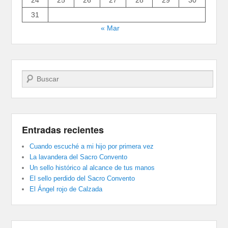
24
25
26
27
28
29
30
31
« Mar
Buscar
Entradas recientes
Cuando escuché a mi hijo por primera vez
La lavandera del Sacro Convento
Un sello histórico al alcance de tus manos
El sello perdido del Sacro Convento
El Ángel rojo de Calzada