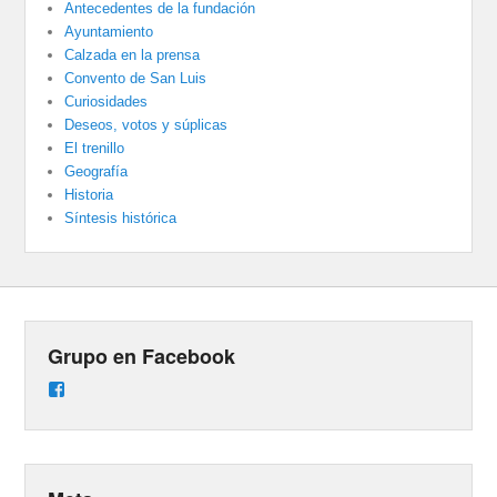
Antecedentes de la fundación
Ayuntamiento
Calzada en la prensa
Convento de San Luis
Curiosidades
Deseos, votos y súplicas
El trenillo
Geografía
Historia
Síntesis histórica
Grupo en Facebook
Ver
perfil
de
groups/487824458431877/learning_content
en
Facebook