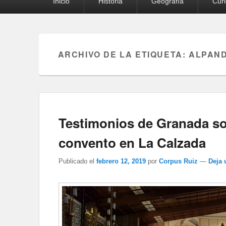
Inicio
Historia
Geografía
Cur
principal
ARCHIVO DE LA ETIQUETA:
ALPAND
Testimonios de Granada so
convento en La Calzada
Publicado el
febrero 12, 2019
por
Corpus Ruiz
—
Deja 