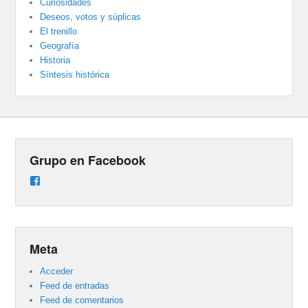
Curiosidades
Deseos, votos y súplicas
El trenillo
Geografía
Historia
Síntesis histórica
Grupo en Facebook
Ver
perfil
de
groups/487824458431877/learning_content
en
Facebook
Meta
Acceder
Feed de entradas
Feed de comentarios