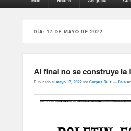
Inicio
Historia
Geografía
Cur
principal
DÍA:
17 DE MAYO DE 2022
Al final no se construye la 
Publicado el
mayo 17, 2022
por
Corpus Ruiz
—
Deja u