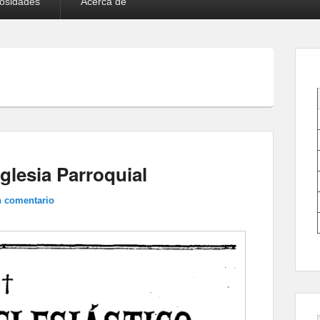
iosidades
Acerca de
Iglesia Parroquial
n comentario