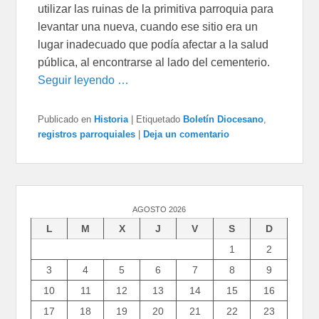
utilizar las ruinas de la primitiva parroquia para
levantar una nueva, cuando ese sitio era un
lugar inadecuado que podía afectar a la salud
pública, al encontrarse al lado del cementerio.
Seguir leyendo …
Publicado en
Historia
|
Etiquetado
Boletín Diocesano
,
registros parroquiales
|
Deja un comentario
AGOSTO 2026
L
M
X
J
V
S
D
1
2
3
4
5
6
7
8
9
10
11
12
13
14
15
16
17
18
19
20
21
22
23