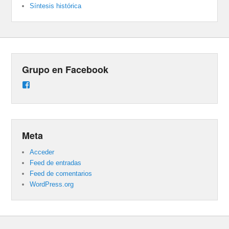
Síntesis histórica
Grupo en Facebook
Ver
perfil
de
groups/487824458431877/learning_content
en
Facebook
Meta
Acceder
Feed de entradas
Feed de comentarios
WordPress.org