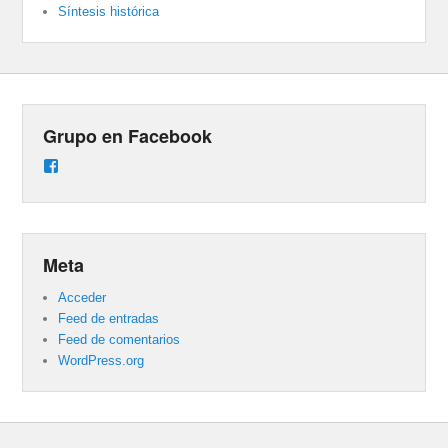
Síntesis histórica
Grupo en Facebook
Ver
perfil
de
groups/487824458431877/learning_content
en
Facebook
Meta
Acceder
Feed de entradas
Feed de comentarios
WordPress.org