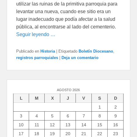
utilizar las ruinas de la primitiva parroquia para
levantar una nueva, cuando ese sitio era un
lugar inadecuado que podía afectar a la salud
pública, al encontrarse al lado del cementerio.
Seguir leyendo …
Publicado en
Historia
|
Etiquetado
Boletín Diocesano
,
registros parroquiales
|
Deja un comentario
AGOSTO 2026
L
M
X
J
V
S
D
1
2
3
4
5
6
7
8
9
10
11
12
13
14
15
16
17
18
19
20
21
22
23