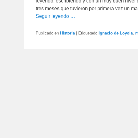
leyendo, escribiendo y con un muy buen nivel 
tres meses que tuvieron por primera vez un mae
Seguir leyendo …
Publicado en
Historia
|
Etiquetado
Ignacio de Loyola
,
m