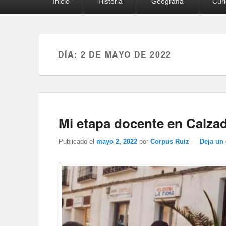
Inicio
Historia
Geografía
Cur
principal
DÍA:
2 DE MAYO DE 2022
Mi etapa docente en Calza
Publicado el
mayo 2, 2022
por
Corpus Ruiz
—
Deja un