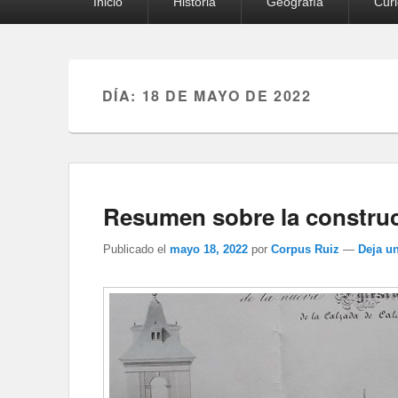
Inicio
Historia
Geografía
Cur
principal
DÍA:
18 DE MAYO DE 2022
Resumen sobre la construcc
Publicado el
mayo 18, 2022
por
Corpus Ruiz
—
Deja u