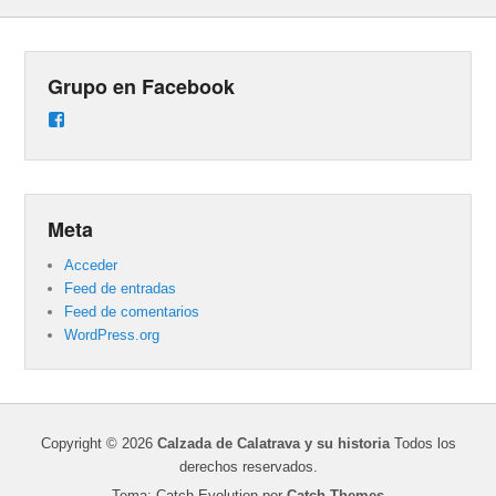
Grupo en Facebook
Ver
perfil
de
groups/487824458431877/learning_content
en
Facebook
Meta
Acceder
Feed de entradas
Feed de comentarios
WordPress.org
Copyright © 2026
Calzada de Calatrava y su historia
Todos los
derechos reservados.
Tema: Catch Evolution por
Catch Themes