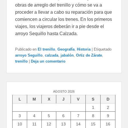
obras de arreglo del trenillo y cómo se va a
proceder a llevar a cabo su reparación para que
comiencen a circular los trenes. En los primeros
viajes, los viajeros deberán ir a pie desde el
arroyo Sequillo hasta Calzada.
Publicado en
El trenillo
,
Geografía
,
Historia
|
Etiquetado
arroyo Seguillo
,
calzada
,
jabalón
,
Ortiz de Zárate
,
trenillo
|
Deja un comentario
AGOSTO 2026
L
M
X
J
V
S
D
1
2
3
4
5
6
7
8
9
10
11
12
13
14
15
16