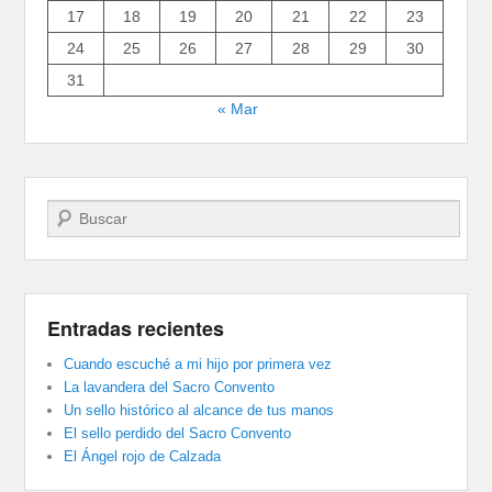
17
18
19
20
21
22
23
24
25
26
27
28
29
30
31
« Mar
Buscar
Entradas recientes
Cuando escuché a mi hijo por primera vez
La lavandera del Sacro Convento
Un sello histórico al alcance de tus manos
El sello perdido del Sacro Convento
El Ángel rojo de Calzada