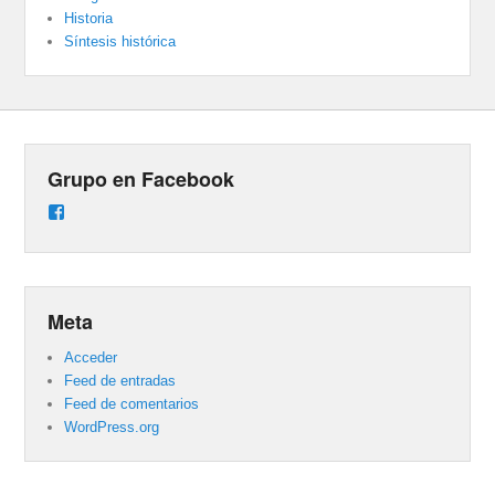
Historia
Síntesis histórica
Grupo en Facebook
Ver
perfil
de
groups/487824458431877/learning_content
en
Facebook
Meta
Acceder
Feed de entradas
Feed de comentarios
WordPress.org