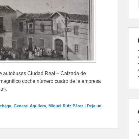
 de autobuses Ciudad Real – Calzada de
l magnífico coche número cuatro de la empresa
a».
chega
,
General Aguilera
,
Miguel Ruiz Pérez
|
Deja un