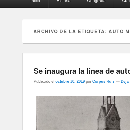
Inicio
Historia
Geografía
Cur
principal
ARCHIVO DE LA ETIQUETA:
AUTO 
Se inaugura la línea de au
Publicado el
octubre 30, 2019
por
Corpus Ruiz
—
Deja