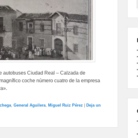
 de autobuses Ciudad Real – Calzada de
l magnífico coche número cuatro de la empresa
a».
chega
,
General Aguilera
,
Miguel Ruiz Pérez
|
Deja un