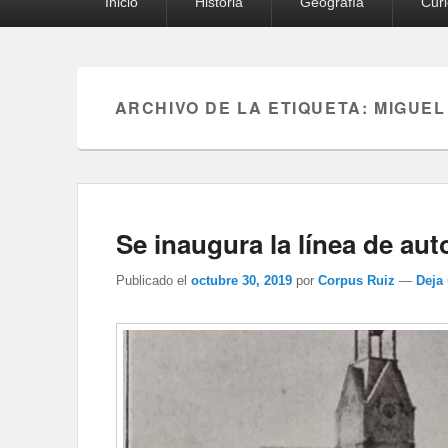
Inicio
Historia
Geografía
Cur
principal
ARCHIVO DE LA ETIQUETA:
MIGUEL
Se inaugura la línea de au
Publicado el
octubre 30, 2019
por
Corpus Ruiz
—
Deja