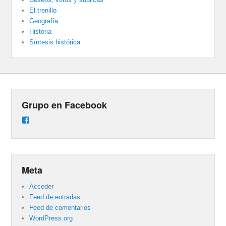
El trenillo
Geografía
Historia
Síntesis histórica
Grupo en Facebook
Ver
perfil
de
groups/487824458431877/learning_content
en
Facebook
Meta
Acceder
Feed de entradas
Feed de comentarios
WordPress.org