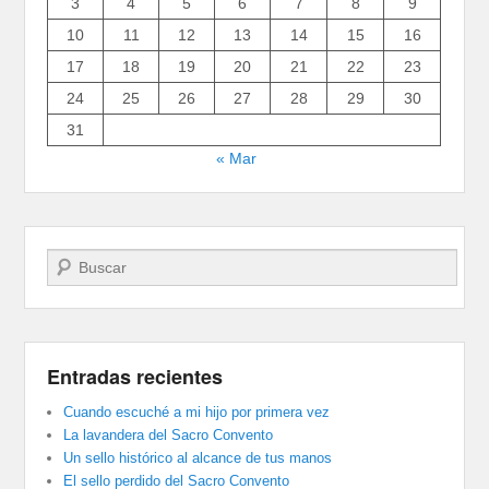
3
4
5
6
7
8
9
10
11
12
13
14
15
16
17
18
19
20
21
22
23
24
25
26
27
28
29
30
31
« Mar
Buscar
Entradas recientes
Cuando escuché a mi hijo por primera vez
La lavandera del Sacro Convento
Un sello histórico al alcance de tus manos
El sello perdido del Sacro Convento