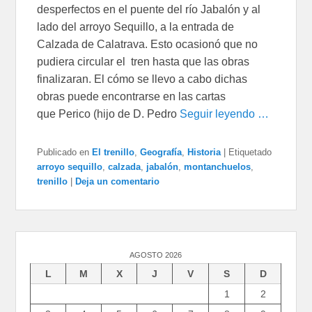
desperfectos en el puente del río Jabalón y al
lado del arroyo Sequillo, a la entrada de
Calzada de Calatrava. Esto ocasionó que no
pudiera circular el tren hasta que las obras
finalizaran. El cómo se llevo a cabo dichas
obras puede encontrarse en las cartas
que Perico (hijo de D. Pedro
Seguir leyendo …
Publicado en
El trenillo
,
Geografía
,
Historia
|
Etiquetado
arroyo sequillo
,
calzada
,
jabalón
,
montanchuelos
,
trenillo
|
Deja un comentario
AGOSTO 2026
L
M
X
J
V
S
D
1
2