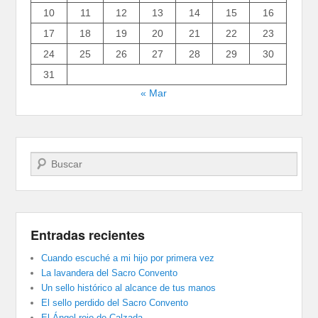
10
11
12
13
14
15
16
17
18
19
20
21
22
23
24
25
26
27
28
29
30
31
« Mar
Buscar
Entradas recientes
Cuando escuché a mi hijo por primera vez
La lavandera del Sacro Convento
Un sello histórico al alcance de tus manos
El sello perdido del Sacro Convento
El Ángel rojo de Calzada