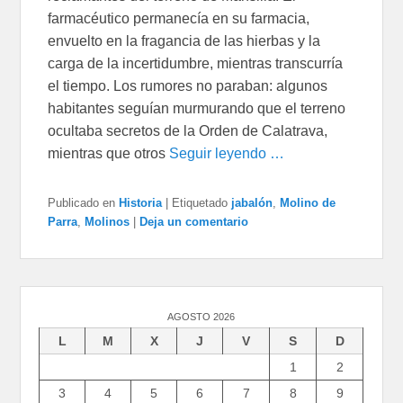
farmacéutico permanecía en su farmacia,
envuelto en la fragancia de las hierbas y la
carga de la incertidumbre, mientras transcurría
el tiempo. Los rumores no paraban: algunos
habitantes seguían murmurando que el terreno
ocultaba secretos de la Orden de Calatrava,
mientras que otros
Seguir leyendo …
Publicado en
Historia
|
Etiquetado
jabalón
,
Molino de
Parra
,
Molinos
|
Deja un comentario
AGOSTO 2026
L
M
X
J
V
S
D
1
2
3
4
5
6
7
8
9