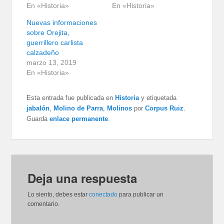
En «Historia»
En «Historia»
Nuevas informaciones
sobre Orejita,
guerrillero carlista
calzadeño
marzo 13, 2019
En «Historia»
Esta entrada fue publicada en
Historia
y etiquetada
jabalón
,
Molino de Parra
,
Molinos
por
Corpus Ruiz
.
Guarda
enlace permanente
.
Deja una respuesta
Lo siento, debes estar
conectado
para publicar un
comentario.