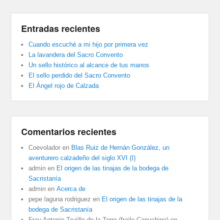
Entradas recientes
Cuando escuché a mi hijo por primera vez
La lavandera del Sacro Convento
Un sello histórico al alcance de tus manos
El sello perdido del Sacro Convento
El Ángel rojo de Calzada
Comentarios recientes
Coevolador
en
Blas Ruiz de Hernán González, un
aventurero calzadeño del siglo XVI (I)
admin
en
El origen de las tinajas de la bodega de
Sacristanía
admin
en
Acerca de
pepe laguna rodriguez
en
El origen de las tinajas de la
bodega de Sacristanía
Fray Antonio Trujillo de la Torre (fraile Capuchino)
en