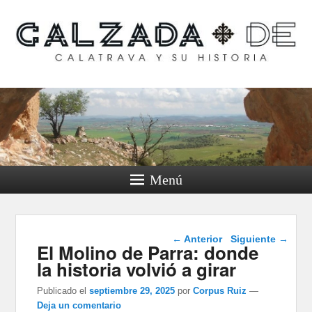
Calzada de Calatrava y
su historia
Menú
Navegación de
←
Anterior
Siguiente
→
El Molino de Parra: donde
entradas
la historia volvió a girar
Publicado el
septiembre 29, 2025
por
Corpus Ruiz
—
Deja un comentario