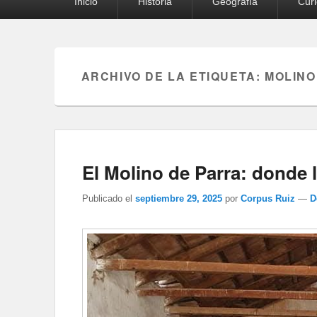
Inicio
Historia
Geografía
Cur
principal
ARCHIVO DE LA ETIQUETA:
MOLINO
El Molino de Parra: donde la
Publicado el
septiembre 29, 2025
por
Corpus Ruiz
—
D