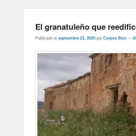
El granatuleño que reedific
Publicado el
septiembre 21, 2025
por
Corpus Ruiz
—
D