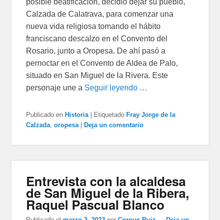
posible beatificación, decidió dejar su pueblo,
Calzada de Calatrava, para comenzar una
nueva vida religiosa tomando el hábito
franciscano descalzo en el Convento del
Rosario, junto a Oropesa. De ahí pasó a
pernoctar en el Convento de Aldea de Palo,
situado en San Miguel de la Rivera. Este
personaje une a
Seguir leyendo …
Publicado en
Historia
|
Etiquetado
Fray Jorge de la
Calzada
,
oropesa
|
Deja un comentario
Entrevista con la alcaldesa
de San Miguel de la Ribera,
Raquel Pascual Blanco
Publicado el
marzo 3, 2023
por
Corpus Ruiz
—
Deja un