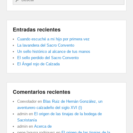
Entradas recientes
Cuando escuché a mi hijo por primera vez
La lavandera del Sacro Convento
Un sello histórico al alcance de tus manos
El sello perdido del Sacro Convento
El Ángel rojo de Calzada
Comentarios recientes
Coevolador
en
Blas Ruiz de Hernán González, un
aventurero calzadeño del siglo XVI (I)
admin
en
El origen de las tinajas de la bodega de
Sacristanía
admin
en
Acerca de
pepe laguna rodriguez
en
El origen de las tinajas de la