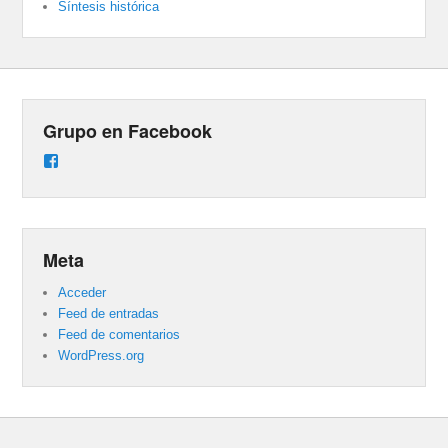
Síntesis histórica
Grupo en Facebook
Ver
perfil
de
groups/487824458431877/learning_content
en
Facebook
Meta
Acceder
Feed de entradas
Feed de comentarios
WordPress.org