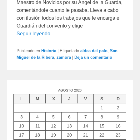
Maestro de Novicios por su Ángel de la Guarda,
comentándole cuanto le pasaba. Lleva a cabo
con ilusión todos los trabajos que le encarga el
Guardián del convento y elige
Seguir leyendo …
Publicado en
Historia
|
Etiquetado
aldea del palo
,
San
Miguel de la Ribera
,
zamora
|
Deja un comentario
AGOSTO 2026
L
M
X
J
V
S
D
1
2
3
4
5
6
7
8
9
10
11
12
13
14
15
16
17
18
19
20
21
22
23