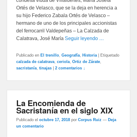
condesa viuda de Villafuertes, María Josefa
Ortés de Velasco, que se la deja en herencia a
su hijo Federico Zabala Ortés de Velasco –
hermano de uno de los principales accionistas
del ferrocarril Valdepeñas – La Calzada de
Calatrava, José María
Seguir leyendo …
Publicado en
El trenillo
,
Geografía
,
Historia
|
Etiquetado
calzada de calatrava
,
ceriola
,
Ortiz de Zárate
,
sacristanía
,
tinajas
|
2 comentarios ↓
La Encomienda de
Sacristanía en el siglo XIX
Publicado el
octubre 17, 2018
por
Corpus Ruiz
—
Deja
un comentario