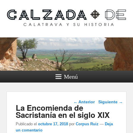
Calzada de Calatrava y
su historia
Menú
Navegación de
←
Anterior
Siguiente
→
La Encomienda de
entradas
Sacristanía en el siglo XIX
Publicado el
octubre 17, 2018
por
Corpus Ruiz
—
Deja
un comentario