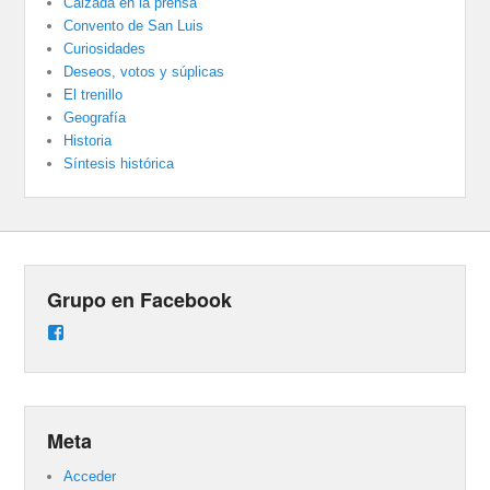
Calzada en la prensa
Convento de San Luis
Curiosidades
Deseos, votos y súplicas
El trenillo
Geografía
Historia
Síntesis histórica
Grupo en Facebook
Ver
perfil
de
groups/487824458431877/learning_content
en
Facebook
Meta
Acceder