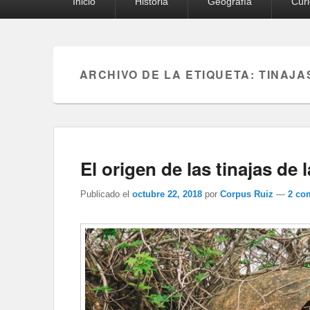
Inicio
Historia
Geografía
Cur
principal
ARCHIVO DE LA ETIQUETA:
TINAJA
El origen de las tinajas de
Publicado el
octubre 22, 2018
por
Corpus Ruiz
—
2 co