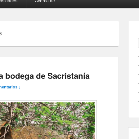
iosidades
Acerca de
S
 la bodega de Sacristanía
mentarios ↓