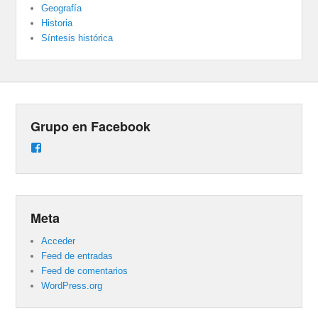
Geografía
Historia
Síntesis histórica
Grupo en Facebook
Ver
perfil
de
groups/487824458431877/learning_content
en
Facebook
Meta
Acceder
Feed de entradas
Feed de comentarios
WordPress.org