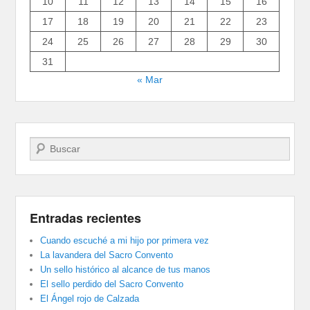
10
11
12
13
14
15
16
17
18
19
20
21
22
23
24
25
26
27
28
29
30
31
« Mar
Buscar
Entradas recientes
Cuando escuché a mi hijo por primera vez
La lavandera del Sacro Convento
Un sello histórico al alcance de tus manos
El sello perdido del Sacro Convento
El Ángel rojo de Calzada