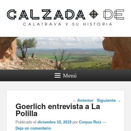
Calzada de Calatrava y
su historia
Menú
Navegación de
←
Anterior
Siguiente
→
Goerlich entrevista a La
entradas
Polilla
Publicado el
diciembre 10, 2019
por
Corpus Ruiz
—
Deja un comentario