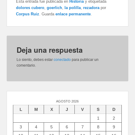
Esta entrada fue publicada en
Historia
y etiquetada
dolores cubero
,
goerlich
,
la polilla
,
rezadora
por
Corpus Ruiz
. Guarda
enlace permanente
.
Deja una respuesta
Lo siento, debes estar
conectado
para publicar un
comentario.
AGOSTO 2026
L
M
X
J
V
S
D
1
2
3
4
5
6
7
8
9