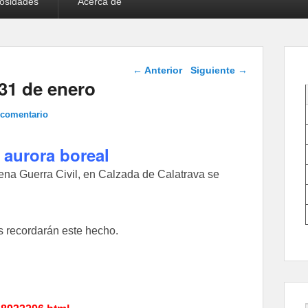
iosidades
Acerca de
Navegación de
←
Anterior
Siguiente
→
entradas
 31 de enero
 comentario
 aurora boreal
lena Guerra Civil, en Calzada de Calatrava se
s recordarán este hecho.