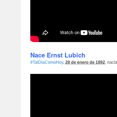
Nace Ernst Lubich
#TalDíaComoHoy
,
28 de enero de 1892
, nací