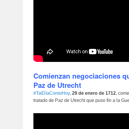
Comienzan negociaciones que
Paz de Utrecht
#TalDíaComoHoy
,
29 de enero de 1712
, come
tratado de Paz de Utrecht que puso fin a la G