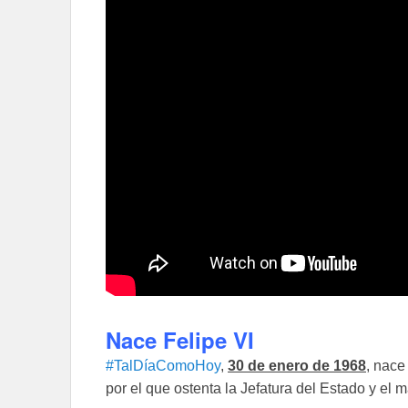
Nace Felipe VI
#TalDíaComoHoy
,
30 de enero de 1968
, nace
por el que ostenta la Jefatura del Estado y el 