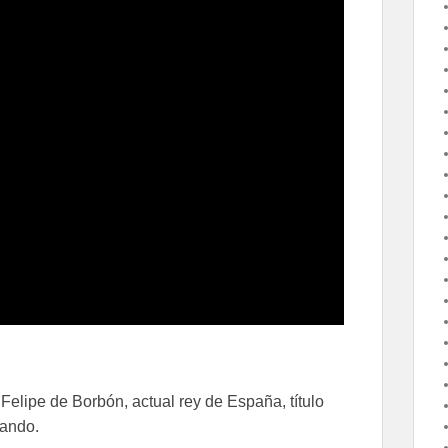
 Felipe de Borbón, actual rey de España, título
mando.