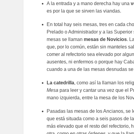
A la entrada y a mano derecha hay una
v
es por la que se sirven las viandas.
En total hay seis mesas, tres en cada cho
Prelado o Administrador y a las Superior
mesas se llaman
mesas de Novicios
. L
que, por lo común, están sin manteles sa
comer al refectorio sea elevado por algu
ausentes, ni enfermos o porque hay Caba
cuando a una de las mesas desnudas se 
La catedrilla
, como así la llaman los rel
Mesa
para leer y cantar una vez que el P
mano izquierda, entre la mesa de los Nov
Pasadas las mesas de los Ancianos, se l
que está situada como a seis pasos de l
más elevado que el resto del refectorio,
otra, como en otras órdenes, y que la ll