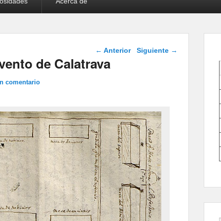
iosidades
Acerca de
Navegación de
←
Anterior
Siguiente
→
entradas
nvento de Calatrava
un comentario