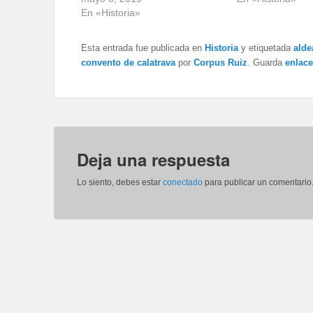
En «Historia»
Esta entrada fue publicada en
Historia
y etiquetada
alde
convento de calatrava
por
Corpus Ruiz
. Guarda
enlac
Deja una respuesta
Lo siento, debes estar
conectado
para publicar un comentario