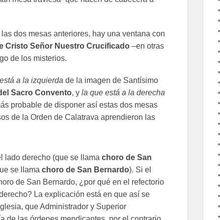
e las dos mesas anteriores, hay una ventana con
 Cristo Señor Nuestro Crucificado
–en otras
o de los misterios.
está a la izquierda
de la imagen de Santísimo
 del Sacro Convento
, y
la que está a la derecha
más probable de disponer así estas dos mesas
osos de la Orden de Calatrava aprendieron las
 el lado derecho (que se llama
choro de San
(que se llama
choro de San Bernardo
). Si el
horo de San Bernardo, ¿por qué en el refectorio
 derecho? La explicación está en que así se
 Iglesia, que Administrador y Superior
a de las órdenes mendicantes, por el contrario,