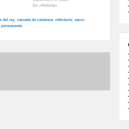
En «Historia»
a del rey
,
calzada de calatrava
,
refectorio
,
sacro
e permanente
.
.