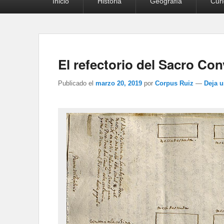
Inicio
Historia
Geografía
Cur
principal
El refectorio del Sacro Co
Publicado el
marzo 20, 2019
por
Corpus Ruiz
—
Deja 