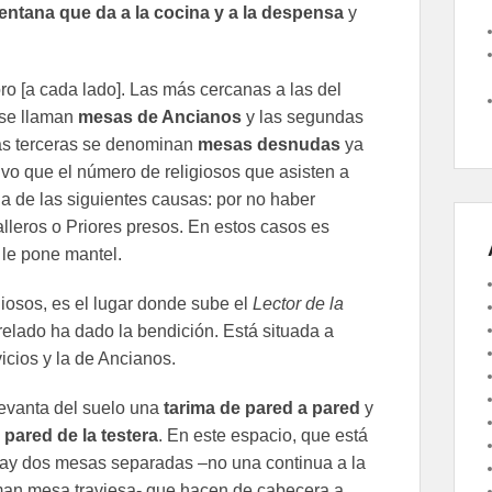
entana que da a la cocina y a la despensa
y
ro [a cada lado]. Las más cercanas a las del
 se llaman
mesas de Ancianos
y las segundas
as terceras se denominan
mesas desnudas
ya
lvo que el número de religiosos que asisten a
na de las siguientes causas: por no haber
lleros o Priores presos. En estos casos es
le pone mantel.
igiosos, es el lugar donde sube el
Lector de la
relado ha dado la bendición. Está situada a
icios y la de Ancianos.
evanta del suelo una
tarima de pared a pared
y
a
pared de la testera
. En este espacio, que está
 hay dos mesas separadas –no una continua a la
aman mesa traviesa- que hacen de cabecera a