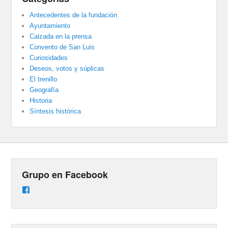
Antecedentes de la fundación
Ayuntamiento
Calzada en la prensa
Convento de San Luis
Curiosidades
Deseos, votos y súplicas
El trenillo
Geografía
Historia
Síntesis histórica
Grupo en Facebook
Ver
perfil
de
groups/487824458431877/learning_content
en