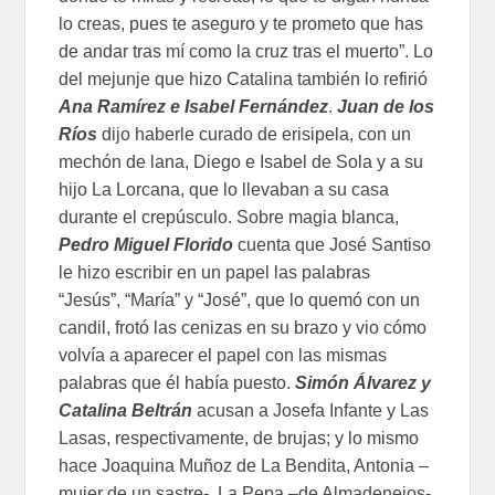
lo creas, pues te aseguro y te prometo que has
de andar tras mí como la cruz tras el muerto”. Lo
del mejunje que hizo Catalina también lo refirió
Ana Ramírez e Isabel Fernández
.
Juan de los
Ríos
dijo haberle curado de erisipela, con un
mechón de lana, Diego e Isabel de Sola y a su
hijo La Lorcana, que lo llevaban a su casa
durante el crepúsculo. Sobre magia blanca,
Pedro Miguel Florido
cuenta que José Santiso
le hizo escribir en un papel las palabras
“Jesús”, “María” y “José”, que lo quemó con un
candil, frotó las cenizas en su brazo y vio cómo
volvía a aparecer el papel con las mismas
palabras que él había puesto.
Simón Álvarez y
Catalina Beltrán
acusan a Josefa Infante y Las
Lasas, respectivamente, de brujas; y lo mismo
hace Joaquina Muñoz de La Bendita, Antonia –
mujer de un sastre-, La Pepa –de Almadenejos-