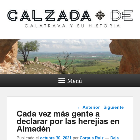
Calzada de Calatrava y
su historia
Menú
Navegación de
←
Anterior
Siguiente
→
Cada vez más gente a
entradas
declarar por las herejías en
Almadén
Publicado el
octubre 30, 2021
por
Corpus Ruiz
—
Deja