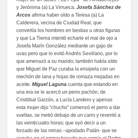
y Jerónima (a) La Virrueca.
Josefa Sánchez de
Arcos
afirma haber oído a Teresa (a) La
Calderera, vecina de Ciudad Real, que
convertía los hombres en bestias u otras figuras
y que La Tierna intentó echarle el mal de ojo a
Josefa Marín González mediante un gajo de
uvas pero que lo evitó Andrés Sevillano, por lo
que amenazó a su marido; también había oído
que Miguel de Paz curaba la erisipela con un
mechón de lana y hojas de romaza mojadas en
aceite.
Miguel Laguna
cuenta que estando en
una era se le acercó un perro pachón, de
Cristóbal Garzón, a Lucía Landero y apenas
esta mujer dijo “chucho” comenzó el perro a dar
vueltas, se metió debajo de un carro y reventó a
las veinticuatro horas; que oyó decir a un
forzado de las minas –apodado Patán- que se