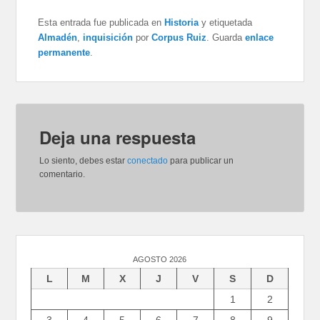
Esta entrada fue publicada en
Historia
y etiquetada
Almadén
,
inquisición
por
Corpus Ruiz
. Guarda
enlace
permanente
.
Deja una respuesta
Lo siento, debes estar
conectado
para publicar un
comentario.
AGOSTO 2026
L
M
X
J
V
S
D
1
2