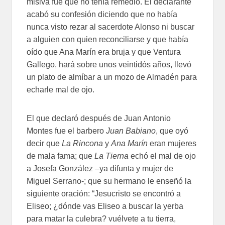
misiva fue que no tenía remedio. El declarante
acabó su confesión diciendo que no había
nunca visto rezar al sacerdote Alonso ni buscar
a alguien con quien reconciliarse y que había
oído que Ana Marín era bruja y que Ventura
Gallego, hará sobre unos veintidós años, llevó
un plato de almíbar a un mozo de Almadén para
echarle mal de ojo.
El que declaró después de Juan Antonio
Montes fue el barbero
Juan Babiano
, que oyó
decir que
La Rincona
y
Ana Marín
eran mujeres
de mala fama; que
La Tierna
echó el mal de ojo
a Josefa González –ya difunta y mujer de
Miguel Serrano-; que su hermano le enseñó la
siguiente oración: “Jesucristo se encontró a
Eliseo; ¿dónde vas Eliseo a buscar la yerba
para matar la culebra? vuélvete a tu tierra,