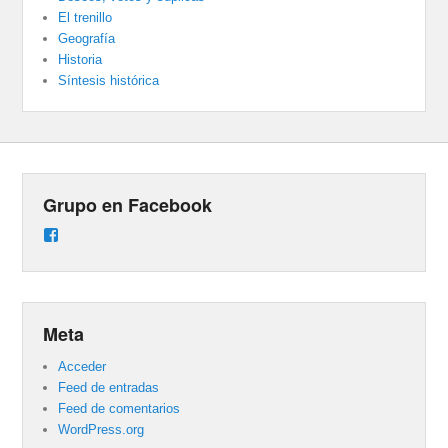
El trenillo
Geografía
Historia
Síntesis histórica
Grupo en Facebook
Ver
perfil
de
groups/487824458431877/learning_content
en
Facebook
Meta
Acceder
Feed de entradas
Feed de comentarios
WordPress.org