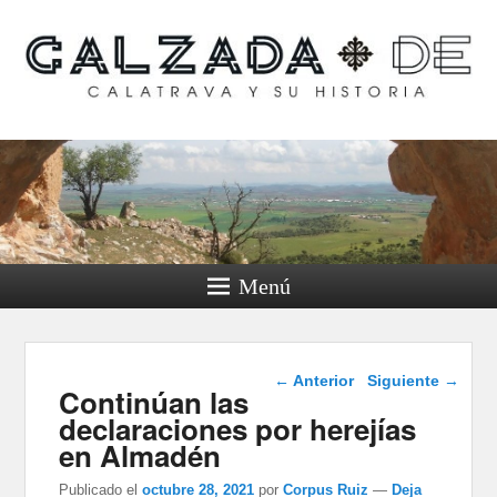
Calzada de Calatrava y
su historia
Menú
Navegación de
←
Anterior
Siguiente
→
Continúan las
entradas
declaraciones por herejías
en Almadén
Publicado el
octubre 28, 2021
por
Corpus Ruiz
—
Deja