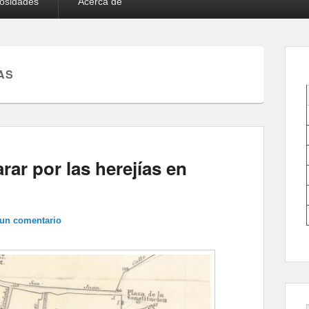
iosidades
Acerca de
AS
rar por las herejías en
 un comentario