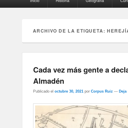
Inicio
Historia
Geografía
Cur
principal
ARCHIVO DE LA ETIQUETA:
HEREJÍ
Cada vez más gente a decla
Almadén
Publicado el
octubre 30, 2021
por
Corpus Ruiz
—
Deja