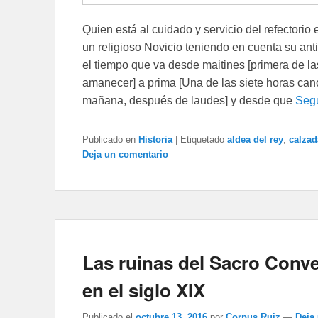
Quien está al cuidado y servicio del refectorio 
un religioso Novicio teniendo en cuenta su ant
el tiempo que va desde maitines [primera de l
amanecer] a prima [Una de las siete horas can
mañana, después de laudes] y desde que
Segu
Publicado en
Historia
|
Etiquetado
aldea del rey
,
calzad
Deja un comentario
Las ruinas del Sacro Conve
en el siglo XIX
Publicado el
octubre 13, 2016
por
Corpus Ruiz
—
Deja