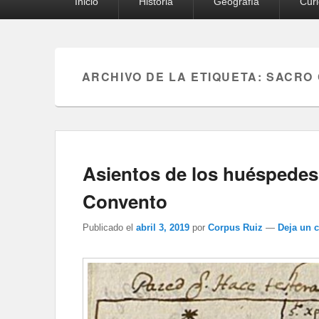
Inicio
Historia
Geografía
Cur
principal
ARCHIVO DE LA ETIQUETA:
SACRO 
Asientos de los huéspedes 
Convento
Publicado el
abril 3, 2019
por
Corpus Ruiz
—
Deja un 