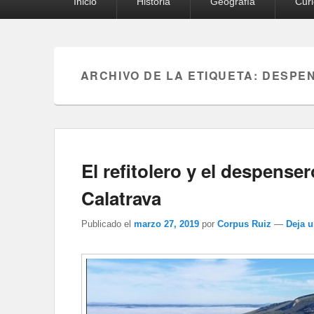
Inicio
Historia
Geografía
Cur
principal
ARCHIVO DE LA ETIQUETA:
DESPE
El refitolero y el despens
Calatrava
Publicado el
marzo 27, 2019
por
Corpus Ruiz
—
Deja 