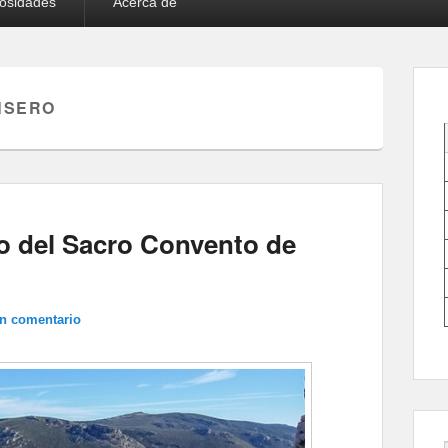
iosidades
Acerca de
NSERO
ero del Sacro Convento de
un comentario