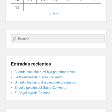
24
25
26
27
28
29
30
31
« Mar
Buscar
Entradas recientes
Cuando escuché a mi hijo por primera vez
La lavandera del Sacro Convento
Un sello histórico al alcance de tus manos
El sello perdido del Sacro Convento
El Ángel rojo de Calzada