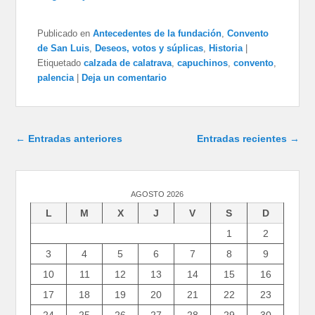
Publicado en
Antecedentes de la fundación
,
Convento
de San Luis
,
Deseos, votos y súplicas
,
Historia
|
Etiquetado
calzada de calatrava
,
capuchinos
,
convento
,
palencia
|
Deja un comentario
Navegación de entradas
←
Entradas anteriores
Entradas recientes
→
AGOSTO 2026
L
M
X
J
V
S
D
1
2
3
4
5
6
7
8
9
10
11
12
13
14
15
16
17
18
19
20
21
22
23