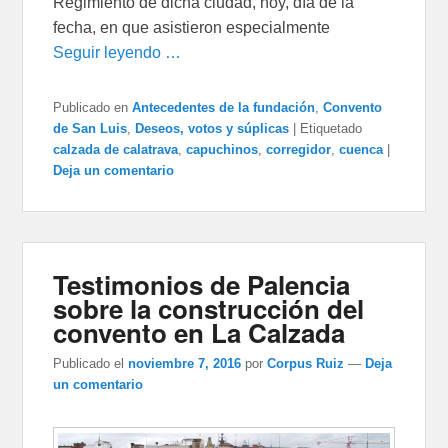
Regimiento de dicha ciudad, hoy, día de la
fecha, en que asistieron especialmente
Seguir leyendo …
Publicado en
Antecedentes de la fundación
,
Convento
de San Luis
,
Deseos, votos y súplicas
|
Etiquetado
calzada de calatrava
,
capuchinos
,
corregidor
,
cuenca
|
Deja un comentario
Testimonios de Palencia
sobre la construcción del
convento en La Calzada
Publicado el
noviembre 7, 2016
por
Corpus Ruiz
—
Deja
un comentario