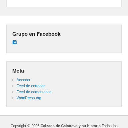
Grupo en Facebook
Ver
perfil
de
groups/487824458431877/learning_content
en
Facebook
Meta
Acceder
Feed de entradas
Feed de comentarios
WordPress.org
Copyright © 2026
Calzada de Calatrava y su historia
Todos los