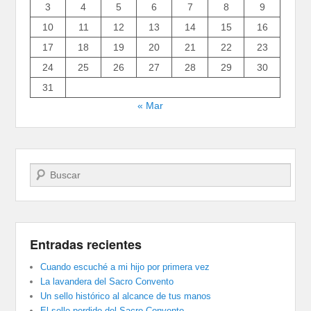
3
4
5
6
7
8
9
10
11
12
13
14
15
16
17
18
19
20
21
22
23
24
25
26
27
28
29
30
31
« Mar
Buscar
Entradas recientes
Cuando escuché a mi hijo por primera vez
La lavandera del Sacro Convento
Un sello histórico al alcance de tus manos
El sello perdido del Sacro Convento