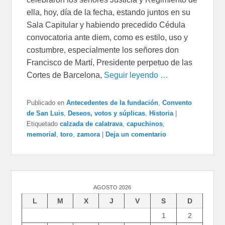
ella, hoy, día de la fecha, estando juntos en su
Sala Capitular y habiendo precedido Cédula
convocatoria ante diem, como es estilo, uso y
costumbre, especialmente los señores don
Francisco de Martí, Presidente perpetuo de las
Cortes de Barcelona,
Seguir leyendo …
Publicado en
Antecedentes de la fundación
,
Convento
de San Luis
,
Deseos, votos y súplicas
,
Historia
|
Etiquetado
calzada de calatrava
,
capuchinos
,
memorial
,
toro
,
zamora
|
Deja un comentario
AGOSTO 2026
L
M
X
J
V
S
D
1
2