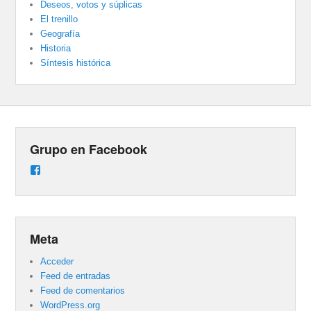
Deseos, votos y súplicas
El trenillo
Geografía
Historia
Síntesis histórica
Grupo en Facebook
Ver
perfil
de
groups/487824458431877/learning_content
en
Facebook
Meta
Acceder
Feed de entradas
Feed de comentarios
WordPress.org