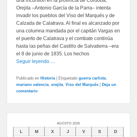
una incursión en la provincia de Córdoba,
Orejita –Antonio García de la Parra– intenta
invadir los pueblos del Viso del Marqués y de
Calzada de Calatrava. Al final es alcanzado por
una columna mandada por el capitán Vargas en
el puerto de Calatrava y el combate continúa
hasta las peñas del Castillo de Salvatierra –era
el 8 de junio de 1835. Los hechos
Seguir leyendo …
Publicado en
Historia
|
Etiquetado
guerra carlista
,
mariano valencia
,
orejita
,
Viso del Marqués
|
Deja un
comentario
AGOSTO 2026
L
M
X
J
V
S
D