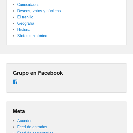
Curiosidades
Deseos, votos y súplicas
El trenillo
Geografía
Historia
Síntesis histórica
Grupo en Facebook
Ver
perfil
de
groups/487824458431877/learning_content
en
Facebook
Meta
Acceder
Feed de entradas