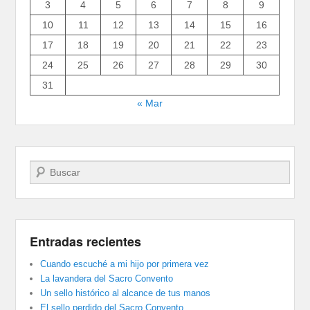
3
4
5
6
7
8
9
10
11
12
13
14
15
16
17
18
19
20
21
22
23
24
25
26
27
28
29
30
31
« Mar
Buscar
Entradas recientes
Cuando escuché a mi hijo por primera vez
La lavandera del Sacro Convento
Un sello histórico al alcance de tus manos
El sello perdido del Sacro Convento