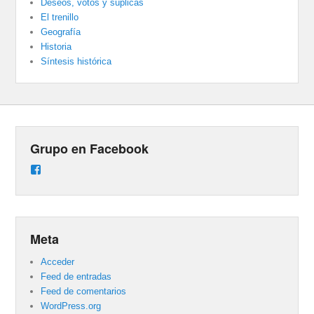
Deseos, votos y súplicas
El trenillo
Geografía
Historia
Síntesis histórica
Grupo en Facebook
Ver
perfil
de
groups/487824458431877/learning_content
en
Facebook
Meta
Acceder
Feed de entradas
Feed de comentarios
WordPress.org