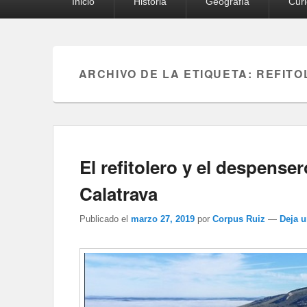
Inicio
Historia
Geografía
Cur
principal
ARCHIVO DE LA ETIQUETA:
REFITO
El refitolero y el despens
Calatrava
Publicado el
marzo 27, 2019
por
Corpus Ruiz
—
Deja 