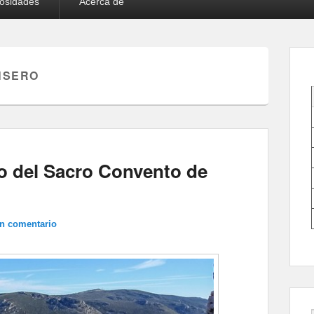
iosidades
Acerca de
NSERO
ero del Sacro Convento de
un comentario