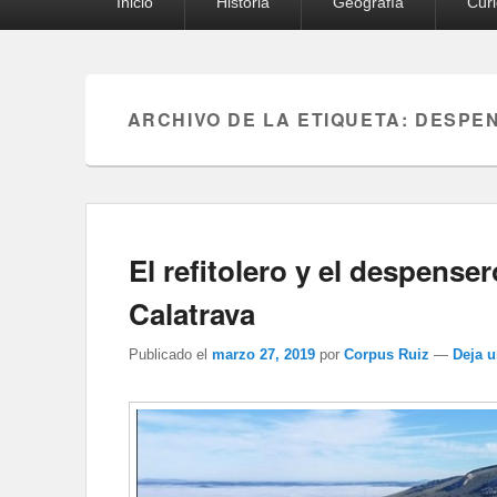
Inicio
Historia
Geografía
Cur
principal
ARCHIVO DE LA ETIQUETA:
DESPE
El refitolero y el despens
Calatrava
Publicado el
marzo 27, 2019
por
Corpus Ruiz
—
Deja 