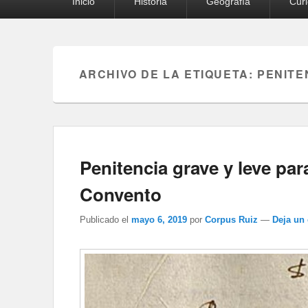
Inicio
Historia
Geografía
Cur
principal
ARCHIVO DE LA ETIQUETA:
PENITE
Penitencia grave y leve par
Convento
Publicado el
mayo 6, 2019
por
Corpus Ruiz
—
Deja un