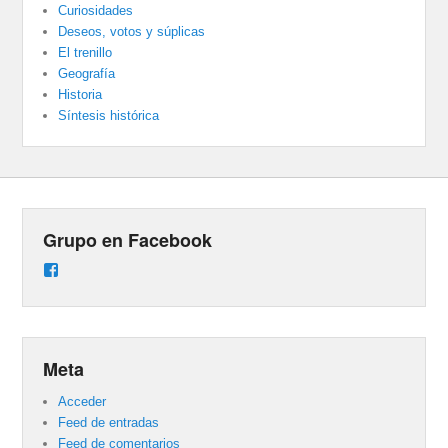
Curiosidades
Deseos, votos y súplicas
El trenillo
Geografía
Historia
Síntesis histórica
Grupo en Facebook
Ver
perfil
de
groups/487824458431877/learning_content
en
Facebook
Meta
Acceder
Feed de entradas
Feed de comentarios