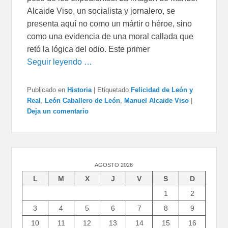
Alcaide Viso, un socialista y jornalero, se
presenta aquí no como un mártir o héroe, sino
como una evidencia de una moral callada que
retó la lógica del odio. Este primer
Seguir leyendo …
Publicado en
Historia
|
Etiquetado
Felicidad de León y
Real
,
León Caballero de León
,
Manuel Alcaide Viso
|
Deja un comentario
AGOSTO 2026
L
M
X
J
V
S
D
1
2
3
4
5
6
7
8
9
10
11
12
13
14
15
16