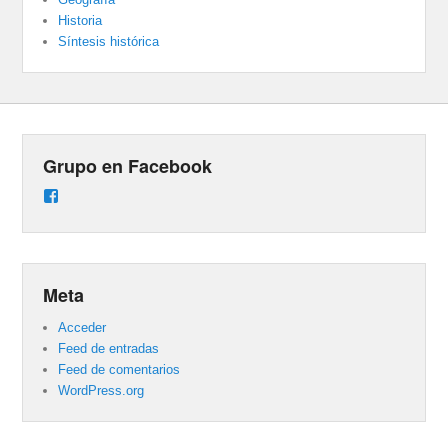
Historia
Síntesis histórica
Grupo en Facebook
Ver
perfil
de
groups/487824458431877/learning_content
en
Facebook
Meta
Acceder
Feed de entradas
Feed de comentarios
WordPress.org