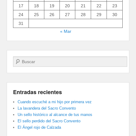
17
18
19
20
21
22
23
24
25
26
27
28
29
30
31
« Mar
Buscar
Entradas recientes
Cuando escuché a mi hijo por primera vez
La lavandera del Sacro Convento
Un sello histórico al alcance de tus manos
El sello perdido del Sacro Convento
El Ángel rojo de Calzada